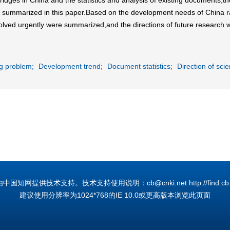
bridges in China and the statistics and analysis of existing documents,
e summarized in this paper.Based on the development needs of China rai
solved urgently were summarized,and the directions of future research 
ng problem;
Development trend;
Document statistics;
Direction of scie
国知网提供技术支持。技术支持使用说明：cb@cnki.net http://find.cb.cn
建议使用分辨率为1024*768的IE 10.0或更高版本浏览此页面