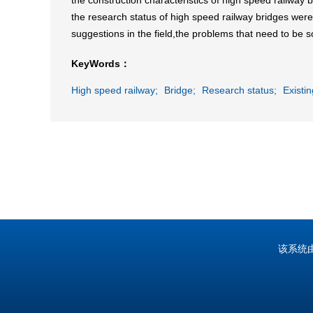
the construction characteristics of high speed railway 
the research status of high speed railway bridges wer
suggestions in the field,the problems that need to be 
KeyWords：
High speed railway;
Bridge;
Research status;
Existi
该系统由中