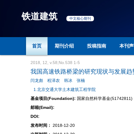
铁道建筑
中文核心期刊
首页
期刊介绍
投稿指南
本刊声
2018, 12, v.58;No.538 1-5
我国高速铁路桥梁的研究现状与发展趋
闫龙彪
程泽农
韩冰
张楠
1.北京交通大学土木建筑工程学院
基金项目(Foundation):
国家自然科学基金(51742811)
邮箱(Email):
DOI:
发布时间：
2018-12-20