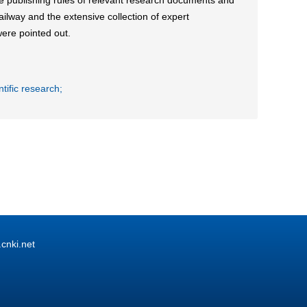
the publishing rules of relevant research documents and
lway and the extensive collection of expert
were pointed out.
ntific research;
ki.net