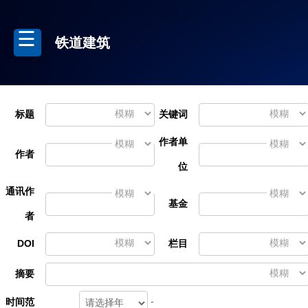
铁道建筑
标题
关键词
作者单
作者
位
通讯作
基金
者
DOI
栏目
摘要
-
时间范