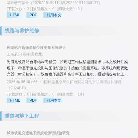
测反馈优化模型阻尼参数，揭示了列车振动在地层中的传播规律并提出合
基础研究基金（2026A1515011039,2024A1515030137）
理的减隔振措施。结果表明：振动加速度在土体传播过程中随传播距离增
[下载次数： 3 ]
[被引频次： 0 ]
[阅读次数： 8 ]
加呈非线性衰减趋势，竖向加速度约为水平加速度的100倍，地表竖向加速
HTML
PDF
引用本文
度高于水平加速度；相比于原工况，隧道覆土厚度增加1倍隧道直径建筑物
中部楼板峰值加速度衰减约11%。列车速度从300 km/h降至200 km/h可使
线路与养护维修
建筑物中部楼板振动加速度降低80%。泡沫混凝土作为隧道外包层能有效
降低列车运营引起的建筑物振动响应，相比于不设隔振措施，当泡沫混凝
土减隔振层弹性模量为20 GPa时，建筑物中部楼板峰值加速度降低96%。
铁路站台边缘多轴位移测量系统设计
王域辰;马高峰;吴晓龙;
为满足铁路站台等结构高精度、长周期三维位移监测需求，本文设计并实
现了一种基于激光投影与图像识别的非接触式测量系统。该系统利用双激
光器（时分控制）、双角度传感器和高倍率工业相机，通过捕捉标靶上的
激光投影坐标并结合实时入射角信息，建立几何模型，精确计算标靶相对
2026 年 06 期 v.66 ; 中国铁路北京局集团有限公司北京站揭榜挂帅课题
于固定立柱参考基准的空间三维位移。系统集成智能供电单元，支持低功
（2024BT01）
耗运行与无人值守，并通过设定虚拟零点与校零操作有效消除现场安装误
[下载次数： 0 ]
[被引频次： 0 ]
[阅读次数： 18 ]
差影响。现场使用结果表明，该系统结构简洁、布设灵活，能在不影响设
HTML
PDF
引用本文
备运行前提下实现高精度实时位移追踪（测量误差小于0.2 mm）。
隧道与地下工程
城市轨道交通地下线振动源强试验研究