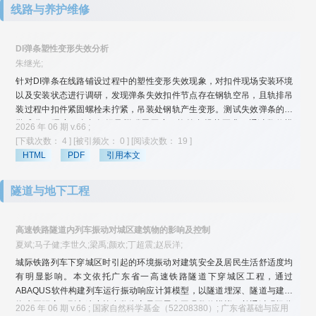
线路与养护维修
表明：编号02配合比的混凝土在力学性能、和易性方面表现优异，以此为
基准，若水胶比减少0.03则峰值温度上升6.35%，内外最大温差增大
15.72%。30℃作为基准入模温度，入模温度提高5℃，峰值温度增加
DI弹条塑性变形失效分析
10.70%，内外最大温差增大11.43%。在实际工程中，建议参照编号02混
朱继光;
凝土配合比并在夜间浇筑。
针对DI弹条在线路铺设过程中的塑性变形失效现象，对扣件现场安装环境
以及安装状态进行调研，发现弹条失效扣件节点存在钢轨空吊，且轨排吊
装过程中扣件紧固螺栓未拧紧，吊装处钢轨产生变形。测试失效弹条的化
学成分、硬度、金相组织及脱碳层厚度，均符合规范要求。通过数值模
2026 年 06 期 v.66 ;
拟，得到在标准组装状态下施加不同扣压力时弹条应力及变形情况。对组
[下载次数： 4 ]
[被引频次： 0 ]
[阅读次数： 19 ]
装扣件进行抗拔试验，测试组装状态下弹条变形失效时承载的最大抗拔
HTML
PDF
引用本文
力；对单件弹条进行扣压力试验，测试单件弹条失效时最大扣压力；对弹
条进行低频大振幅疲劳试验，模拟现场钢轨空吊通车情况下弹条的受力状
隧道与地下工程
态。结果表明：弹条失效的主要原因是现场轨排上扣件锚固螺栓未正确锁
紧，且吊装作业未充分考虑轨排特点，导致部分扣件节点弹条受力超过其
固有扣压力，现场钢轨空吊在一定程度上加剧了弹条的塑性变形失效。
高速铁路隧道内列车振动对城区建筑物的影响及控制
夏斌;马子健;李世久;梁禹;颜欢;丁超震;赵辰洋;
城际铁路列车下穿城区时引起的环境振动对建筑安全及居民生活舒适度均
有明显影响。本文依托广东省一高速铁路隧道下穿城区工程，通过
ABAQUS软件构建列车运行振动响应计算模型，以隧道埋深、隧道与建筑
物水平距离、列车速度等参数为变量开展多工况数值模拟，并通过现场监
2026 年 06 期 v.66 ; 国家自然科学基金（52208380）; 广东省基础与应用