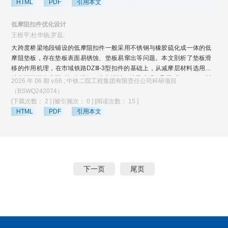
HTML
PDF
引用本文
相较于传统TOOD模型，改进后均值平均精度（mAP）提升了8.2%，达到
75.6%；在复杂环境下，本文模型对地铁轨道板细小裂缝表现出良好的鲁
低摩阻扣件优化设计
棒性和检测能力，可提高地铁的运维检修效率。
王根平;杜华杨;罗磊;
大跨度桥梁地段铺设的低摩阻扣件一般采用不锈钢与橡胶硫化成一体的低
摩阻垫板，存在垫板表面易锈蚀、垫板易窜出等问题。本文剖析了垫板滑
移的作用机理，在市域铁路DZⅢ-3型扣件的基础上，从减摩层材料选用与
结构设计两个方面对扣件进行了优化设计。结果表明：聚甲醛（POM）材
2026 年 06 期 v.66 ; 中铁二院工程集团有限责任公司科研项目
料的机械性能优秀，摩擦因数低，且具有自润滑特性，用作减摩层可以有
（BSWQ242074）
效降低钢轨底部与轨下垫板顶部之间的摩擦因数。低摩阻垫板的减摩层与
[下载次数： 2 ]
[被引频次： 0 ]
[阅读次数： 15 ]
弹性层之间采用机械锁闭结构，使二者嵌合连接；纽扣式立柱与通孔配
HTML
PDF
引用本文
合，减摩层与橡胶层不需二次硫化成型，显著降低了生产成本。设置铁垫
板顶面凸台，阻挡轨下垫板的向前运动，进一步解决了垫板滑移问题。将
优化后的低摩阻扣件进行了现场试铺，其服役效果良好。
下一页
尾页