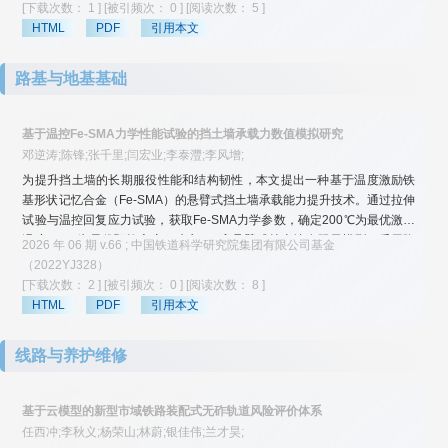
过高速铁路单线梁，救援出动必须通过高速铁路单线梁时宜选择
[下载次数： 1 ]
[被引频次： 0 ]
[阅读次数： 5 ]
NSG1256、NS1600、NS1606、NSNS1251、NS1252及NS1001救援列
HTML
PDF
引用本文
车。较大部分救援列车一般出动、绝大部分救援列车救援出动，可通过客
货共线铁路单线梁；救援出动情况下全部救援列车均可按设计速度通过重
路基与地基基础
载铁路的单线梁及高速、客货共线、重载铁路的双线箱梁与具有横向预应
力联结的双线T梁。
基于温控Fe-SMA力学性能试验的挡土墙承载力数值模拟研究
邓逆涛;陈锋;张千里;闫宏业;李泰灃;李风增;
为提升挡土墙的长期服役性能和结构韧性，本文提出一种基于温度激励铁
基形状记忆合金（Fe-SMA）的悬臂式挡土墙承载能力提升技术。通过拉伸
试验与温控回复应力试验，获取Fe-SMA力学参数，确定200℃为最优激励
温度，4%为最优预拉应变。建立6 m高悬臂式挡土墙有限元模型，采用降
2026 年 06 期 v.66 ; 中国铁道科学研究院集团有限公司基金
温法施加回复应力，设置10组工况研究预拉应变与配置率对加固效果的影
（2022YJ328）
响。结果表明：Fe-SMA可显著提升挡土墙承载力，通过施加回复应力重构
[下载次数： 2 ]
[被引频次： 0 ]
[阅读次数： 8 ]
荷载传递路径，有效抑制混凝土塑性损伤发展并降低钢筋峰值应力；当配
HTML
PDF
引用本文
置率为50%、预拉应变为4%时，较未配置Fe-SMA的挡土墙承载力提升
27.98%，综合加固效果最优。为解决挡土墙服役过程中承载力退化问题提
线路与养护维修
供了新的加固技术方案。
基于云模型的新型市域铁路装配式无砟轨道风险评价体系
任西冲;李秋义;杨荣山;林蔚;银佳伟;兰才昊;