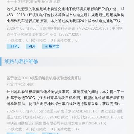
王一干;刘鹏辉;董振升;杨宜谦;康锴;
地铁振动源强的取值是城市轨道交通地下线环境振动影响评价的关键，HJ
453—2018《环境影响评价技术导则城市轨道交通》规定通过现场实测类
比得到列车运行振动源强。本文通过实测我国24个城市轨道交通地下线的
振动源强，明确了通过类比试验获取地下线振动源强的测试方法、测点布
2026 年 06 期 v.66 ; 青岛地铁集团科研课题（M8-ZX-2021-036）; 中国铁
置、数据处理等关键技术细节。基于实测数据统计分析，得到典型地下线
道科学研究院集团有限公司基金（2022YJ280）
振动源强参考值：对于建设在土层中的单洞单线盾构地下线，B型车以65
[下载次数： 0 ]
[被引频次： 0 ]
[阅读次数： 6 ]
km/h运行时振动源强为76.7 dB,A型车以60 km/h运行时振动源强为76.2
HTML
PDF
引用本文
dB。基于轮轨相互作用机理，分析了车轮和钢轨磨耗状态、地质条件对地
铁振动源强不确定性的影响，得到了我国城市轨道交通振动源频率特性和
线路与养护维修
各因素对频率的影响，为城市轨道交通环境振动、室内二次结构噪声的频
率预测和城市轨道交通源强长期监测提供数据支撑。
基于改进TOOD模型的地铁轨道板裂缝检测算法
刘震;李秋义;邓武;
针对地铁轨道板表面裂缝检测误报率高、准确度低的问题，本文提出了一
种基于改进TOOD（任务对齐单阶段目标检测）模型的地铁轨道板表面裂
缝检测算法。使用自走行地铁探伤车沿线路进行数据采集，获取高清轨道
板表面数据，并使用图像增强算法对数据进行预处理，以模拟不同天气状
2026 年 06 期 v.66 ; 湖北省重点研发计划(2023BAB151); 广西壮族自治区
况和拍摄环境，扩大数据适用范围。修改TOOD模型的骨干网络为
重点研发计划(桂科AB25069430); 武汉市科技计划(2023010402010587);
ResNeXt，可增强模型特征提取能力，并插入全局注意力机制（GAM）模
中铁第四勘察设计院集团有限公司科技研发项目(KY2024021S)
块来提升模型对细小裂缝的识别能力，同时将损失函数修改为CIoU，提高
[下载次数： 4 ]
[被引频次： 0 ]
[阅读次数： 17 ]
模型的回归精度。在裂缝数据集上对模型的能力进行了验证。结果表明：