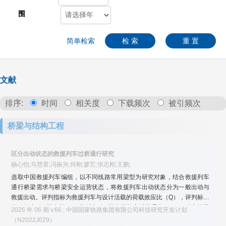
围
简单检索
检 索
重 置
文献
排序:
时间
相关度
下载频次
被引频次
桥梁与结构工程
区分出动状态的救援列车过桥通行研究
杨心怡;马慧君;冯振兴;何刚;廖艺;张志刚;王鹏;
选取中国救援列车编组，以不同线路常用梁型为研究对象，结合救援列车
通行桥梁需求与桥梁安全运营状态，将救援列车出动状态分为一般出动与
救援出动。评判指标为救援列车与设计活载的荷载效应比（Q），评判标准
为一般出动Q不大于1.0，救援出动Q不大于检定活载系数（K）。研究结果
2026 年 06 期 v.66 ; 中国国家铁路集团有限公司科技研究开发计划
表明：单起重机、双起重机救援列车通行条件基本一致；一般出动不应通
（N2022J029）