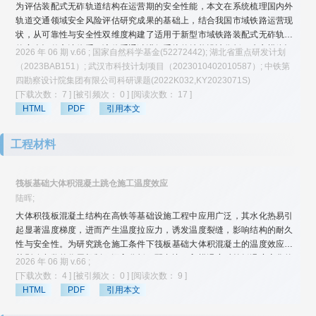
为评估装配式无砟轨道结构在运营期的安全性能，本文在系统梳理国内外
轨道交通领域安全风险评估研究成果的基础上，结合我国市域铁路运营现
状，从可靠性与安全性双维度构建了适用于新型市域铁路装配式无砟轨道
的安全评估方法体系。该体系通过进行系统的结构设计分析、建立模糊评
2026 年 06 期 v.66 ; 国家自然科学基金(52272442); 湖北省重点研发计划
价指标体系、实施故障树风险致因分析及构建创新风险评价模型，构建了
（2023BAB151）; 武汉市科技计划项目（2023010402010587）; 中铁第
全周期风险评估与管理机制，实现运营期安全风险闭环管控，有效降低事
四勘察设计院集团有限公司科研课题(2022K032,KY2023071S)
故发生概率。分别采用层次分析法、熵权法等评价指标赋权方法，结合模
[下载次数： 7 ]
[被引频次： 0 ]
[阅读次数： 17 ]
糊综合评价、灰色关联分析等评价模型组合开展案例评价。与运营管理单
HTML
PDF
引用本文
位的风险评估结论以及几种常用评价方法评价结果进行对比，本文提出的
改进云模型评价法赋权和二维云风险评价模型组合评价体系具有良好的科
工程材料
学性与工程适用性。
筏板基础大体积混凝土跳仓施工温度效应
陆晖;
大体积筏板混凝土结构在高铁等基础设施工程中应用广泛，其水化热易引
起显著温度梯度，进而产生温度拉应力，诱发温度裂缝，影响结构的耐久
性与安全性。为研究跳仓施工条件下筏板基础大体积混凝土的温度效应及
其影响参数的作用机制，深入分析了配合比、入模温度对筏板温度变化的
2026 年 06 期 v.66 ;
影响。通过在工程现场布设温度传感器进行实测，获取了跳仓工况下的温
[下载次数： 4 ]
[被引频次： 0 ]
[阅读次数： 9 ]
度演化数据，分析了实际工况下水化热温度效应，并基于ABAQUS有限元
HTML
PDF
引用本文
软件，模拟了筏板跳仓水化热放热效应。将模拟结果与实测数据进行对
比，两者吻合良好。在此基础上，进行配合比及入模温度变参分析。结果