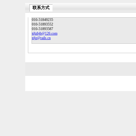
联系方式
010-51849235
010-51893552
010-51893587
tdjzbjb@126.com
tdjz@rails.cn